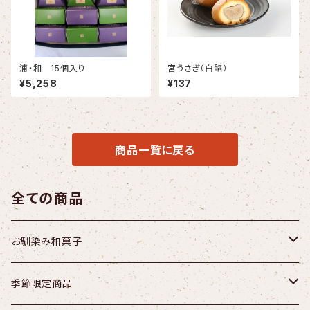
浦・和 15個入り
宮うさぎ（白餡）
¥5,258
¥137
商品一覧に戻る
全ての商品
お馴染み和菓子
どらやき
季節限定商品