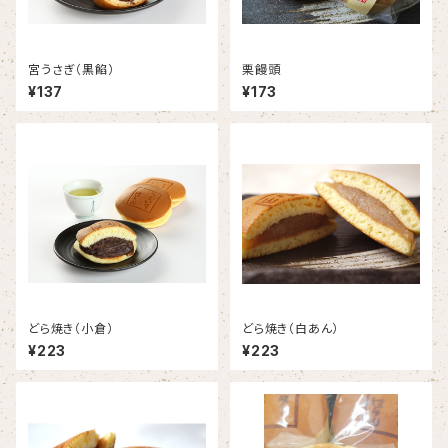
宮うさぎ（黒餡）
栗饅頭
¥137
¥173
どら焼き（小倉）
どら焼き（白あん）
¥223
¥223