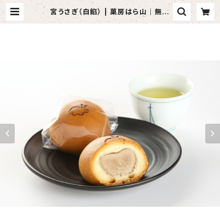
宮うさぎ（白餡） | 菓房はら山｜無添
加・原料にこだわる和菓子通販