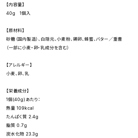
【内容量】
40g 1個入
【原材料】
砂糖（国内製造）、白隠元、小麦粉、鶏卵、蜂蜜、バター／重曹
（一部に小麦・卵・乳成分を含む）
【アレルギー】
小麦、卵、乳
【栄養成分】
1個(40g)あたり：
熱量 109kcal
たんぱく質 2.4g
脂質 0.7g
炭水化物 23.3g