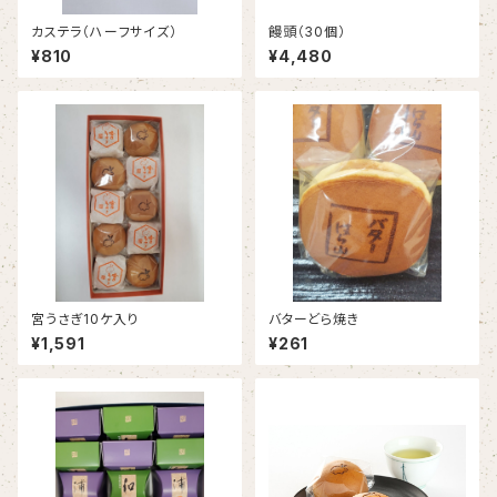
カステラ（ハーフサイズ）
饅頭（30個）
¥810
¥4,480
宮うさぎ10ケ入り
バターどら焼き
¥1,591
¥261